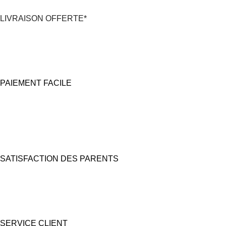
LIVRAISON OFFERTE*
*En France Métropolitaine,
dès 30€
d'achat
avec Mondial Relay
PAIEMENT FACILE
100% Sécurisé
Carte bancaire et Paypal
(4X sans frais possible)
SATISFACTION DES PARENTS
Nous prêtons une grande attention à l'emballage pour des coffrets
cadeaux "prêts à offrir".
SERVICE CLIENT