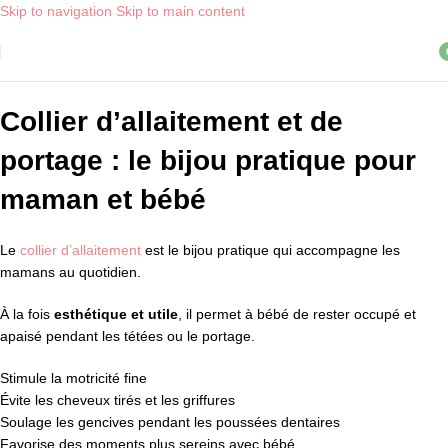
Skip to navigation
Skip to main content
Livraison OFFERTE, dès 30€ d'achat, en point relais ! *
i
Collier d’allaitement et de
portage : le bijou pratique pour
maman et bébé
Le
collier d’allaitement
est le bijou pratique qui accompagne les
mamans au quotidien.
À la fois
esthétique et utile
, il permet à bébé de rester occupé et
apaisé pendant les tétées ou le portage.
Stimule la motricité fine
Évite les cheveux tirés et les griffures
Soulage les gencives pendant les poussées dentaires
Favorise des moments plus sereins avec bébé