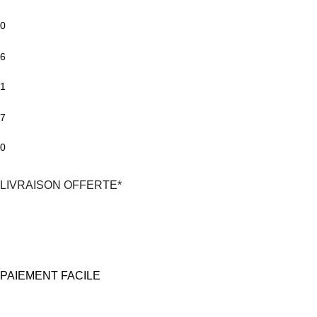
0
6
1
7
0
LIVRAISON OFFERTE*
*En France Métropolitaine,
dès 30€
d'achat
avec Mondial Relay
PAIEMENT FACILE
100% Sécurisé