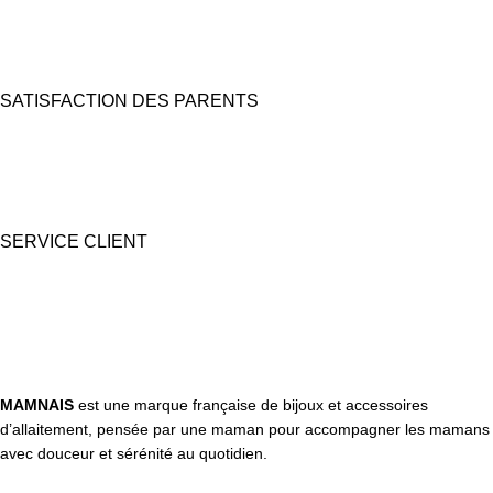
Carte bancaire et Paypal
(4X sans frais possible)
SATISFACTION DES PARENTS
Nous prêtons une grande attention à l'emballage pour des coffrets
cadeaux "prêts à offrir".
SERVICE CLIENT
Une question ? Contactez nous par tél, email, Messenger ou
WhatsApp !
MAMNAIS
est une marque française de bijoux et accessoires
d’allaitement, pensée par une maman pour accompagner les mamans
avec douceur et sérénité au quotidien.