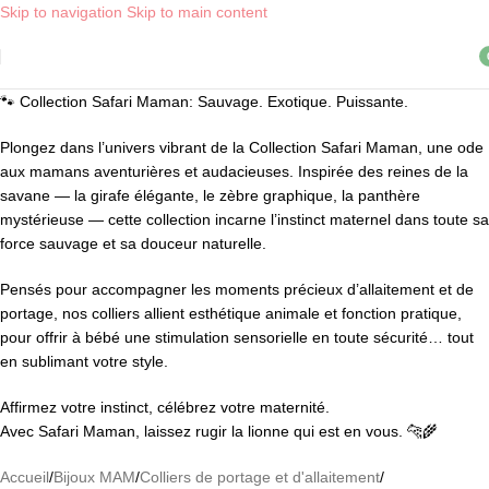
Skip to navigation
Skip to main content
Livraison OFFERTE, dès 30€ d'achat, en point relais ! *
i
🐾 Collection Safari Maman: Sauvage. Exotique. Puissante.
Plongez dans l’univers vibrant de la Collection Safari Maman, une ode
aux mamans aventurières et audacieuses. Inspirée des reines de la
savane — la girafe élégante, le zèbre graphique, la panthère
mystérieuse — cette collection incarne l’instinct maternel dans toute sa
force sauvage et sa douceur naturelle.
Pensés pour accompagner les moments précieux d’allaitement et de
portage, nos colliers allient esthétique animale et fonction pratique,
pour offrir à bébé une stimulation sensorielle en toute sécurité… tout
en sublimant votre style.
Affirmez votre instinct, célébrez votre maternité.
Avec Safari Maman, laissez rugir la lionne qui est en vous. 🐆🌾
Accueil
/
Bijoux MAM
/
Colliers de portage et d'allaitement
/