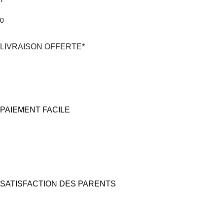
0
LIVRAISON OFFERTE*
*En France Métropolitaine,
dès 30€
d'achat
avec Mondial Relay
PAIEMENT FACILE
100% Sécurisé
Carte bancaire et Paypal
(4X sans frais possible)
SATISFACTION DES PARENTS
Nous prêtons une grande attention à l'emballage pour des coffrets
cadeaux "prêts à offrir".