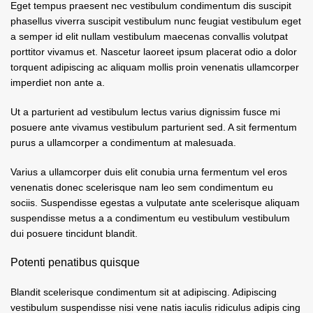
Eget tempus praesent nec vestibulum condimentum dis suscipit
phasellus viverra suscipit vestibulum nunc feugiat vestibulum eget
a semper id elit nullam vestibulum maecenas convallis volutpat
porttitor vivamus et. Nascetur laoreet ipsum placerat odio a dolor
torquent adipiscing ac aliquam mollis proin venenatis ullamcorper
imperdiet non ante a.
Ut a parturient ad vestibulum lectus varius dignissim fusce mi
posuere ante vivamus vestibulum parturient sed. A sit fermentum
purus a ullamcorper a condimentum at malesuada.
Varius a ullamcorper duis elit conubia urna fermentum vel eros
venenatis donec scelerisque nam leo sem condimentum eu
sociis. Suspendisse egestas a vulputate ante scelerisque aliquam
suspendisse metus a a condimentum eu vestibulum vestibulum
dui posuere tincidunt blandit.
Potenti penatibus quisque
Blandit scelerisque condimentum sit at adipiscing. Adipiscing
vestibulum suspendisse nisi vene natis iaculis ridiculus adipis cing