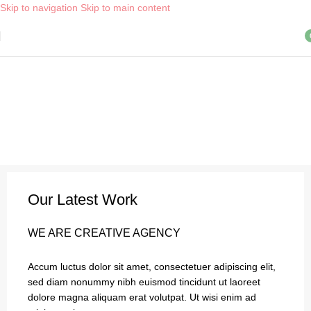
Skip to navigation
Skip to main content
Livraison OFFERTE, dès 30€ d'achat, en point relais ! *
i
Our Latest Work
WE ARE CREATIVE AGENCY
Accum luctus dolor sit amet, consectetuer adipiscing elit,
sed diam nonummy nibh euismod tincidunt ut laoreet
dolore magna aliquam erat volutpat. Ut wisi enim ad