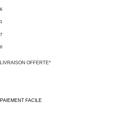
6
1
7
0
LIVRAISON OFFERTE*
*En France Métropolitaine,
dès 30€
d'achat
avec Mondial Relay
PAIEMENT FACILE
100% Sécurisé
Carte bancaire et Paypal
(4X sans frais possible)