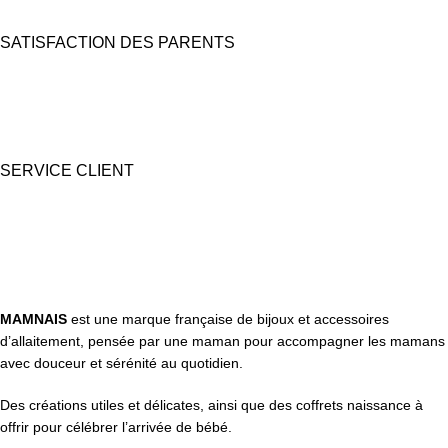
SATISFACTION DES PARENTS
Nous prêtons une grande attention à l'emballage pour des coffrets
cadeaux "prêts à offrir".
SERVICE CLIENT
Une question ? Contactez nous par tél, email, Messenger ou
WhatsApp !
MAMNAIS
est une marque française de bijoux et accessoires
d’allaitement, pensée par une maman pour accompagner les mamans
avec douceur et sérénité au quotidien.
Des créations utiles et délicates, ainsi que des coffrets naissance à
offrir pour célébrer l’arrivée de bébé.