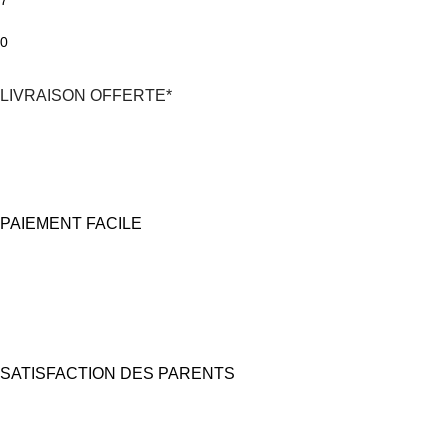
0
LIVRAISON OFFERTE*
*En France Métropolitaine,
dès 30€
d'achat
avec Mondial Relay
PAIEMENT FACILE
100% Sécurisé
Carte bancaire et Paypal
(4X sans frais possible)
SATISFACTION DES PARENTS
Nous prêtons une grande attention à l'emballage pour des coffrets
cadeaux "prêts à offrir".