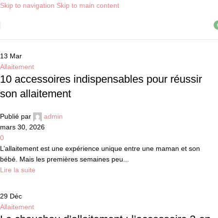
Skip to navigation
Skip to main content
Livraison OFFERTE, dès 30€ d'achat, en point relais ! *
i
13
Mar
Allaitement
10 accessoires indispensables pour réussir
son allaitement
Publié par
admin
mars 30, 2026
0
L’allaitement est une expérience unique entre une maman et son
bébé. Mais les premières semaines peu...
Lire la suite
29
Déc
Allaitement