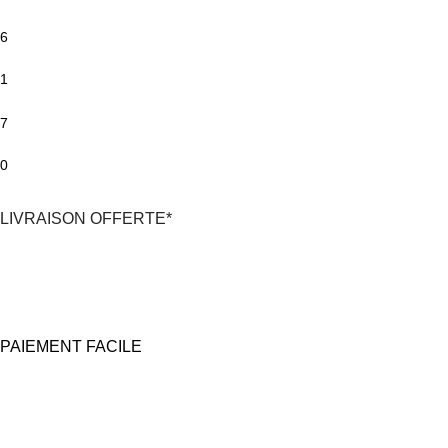
6
1
7
0
LIVRAISON OFFERTE*
*En France Métropolitaine,
dès 30€
d'achat
avec Mondial Relay
PAIEMENT FACILE
100% Sécurisé
Carte bancaire et Paypal
(4X sans frais possible)