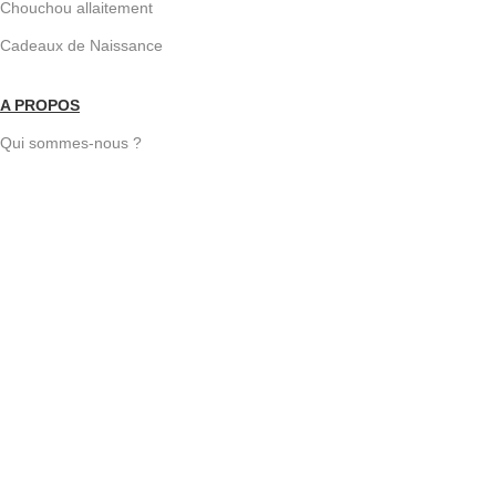
Chouchou allaitement
Cadeaux de Naissance
A PROPOS
Qui sommes-nous ?
Devenir revendeur
BLOG
Copyright 2023 – MAMNAIS – Tous droits réservés.
Facebook
Instagram
WhatsApp
Accueil
Sidebar
Rechercher
Favoris
Commencez à taper pour voir les produits que vous recherchez.