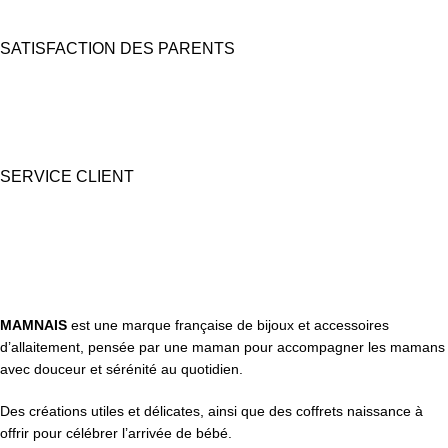
SATISFACTION DES PARENTS
Nous prêtons une grande attention à l'emballage pour des coffrets
cadeaux "prêts à offrir".
SERVICE CLIENT
Une question ? Contactez nous par tél, email, Messenger ou
WhatsApp !
MAMNAIS
est une marque française de bijoux et accessoires
d’allaitement, pensée par une maman pour accompagner les mamans
avec douceur et sérénité au quotidien.
Des créations utiles et délicates, ainsi que des coffrets naissance à
offrir pour célébrer l’arrivée de bébé.