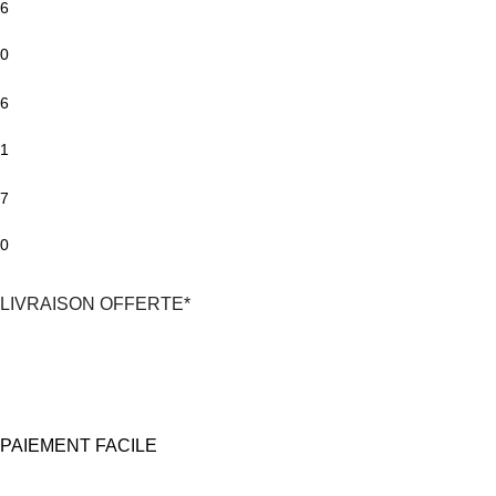
6
0
6
1
7
0
LIVRAISON OFFERTE*
*En France Métropolitaine,
dès 30€
d'achat
avec Mondial Relay
PAIEMENT FACILE
100% Sécurisé