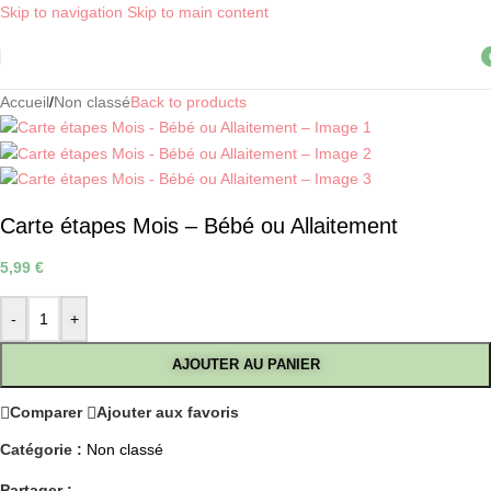
Skip to navigation
Skip to main content
Livraison OFFERTE, dès 30€ d'achat, en point relais ! *
i
Accueil
/
Non classé
Back to products
Carte étapes Mois – Bébé ou Allaitement
5,99
€
-
+
AJOUTER AU PANIER
Comparer
Ajouter aux favoris
Catégorie :
Non classé
Partager :