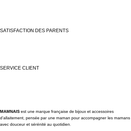
Carte bancaire et Paypal
(4X sans frais possible)
SATISFACTION DES PARENTS
Nous prêtons une grande attention à l'emballage pour des coffrets
cadeaux "prêts à offrir".
SERVICE CLIENT
Une question ? Contactez nous par tél, email, Messenger ou
WhatsApp !
MAMNAIS
est une marque française de bijoux et accessoires
d’allaitement, pensée par une maman pour accompagner les mamans
avec douceur et sérénité au quotidien.