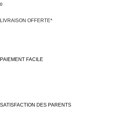
0
LIVRAISON OFFERTE*
*En France Métropolitaine,
dès 30€
d'achat
avec Mondial Relay
PAIEMENT FACILE
100% Sécurisé
Carte bancaire et Paypal
(4X sans frais possible)
SATISFACTION DES PARENTS
Nous prêtons une grande attention à l'emballage pour des coffrets
cadeaux "prêts à offrir".