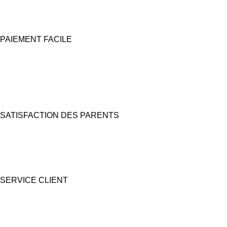
avec Mondial Relay
PAIEMENT FACILE
100% Sécurisé
Carte bancaire et Paypal
(4X sans frais possible)
SATISFACTION DES PARENTS
Nous prêtons une grande attention à l'emballage pour des coffrets
cadeaux "prêts à offrir".
SERVICE CLIENT
Une question ? Contactez nous par tél, email, Messenger ou
WhatsApp !