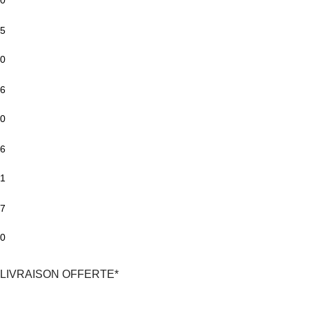
5
0
6
0
6
1
7
0
LIVRAISON OFFERTE*
*En France Métropolitaine,
dès 30€
d'achat