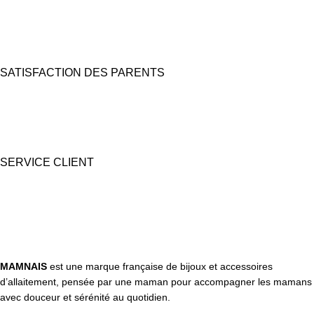
Carte bancaire et Paypal
(4X sans frais possible)
SATISFACTION DES PARENTS
Nous prêtons une grande attention à l'emballage pour des coffrets
cadeaux "prêts à offrir".
SERVICE CLIENT
Une question ? Contactez nous par tél, email, Messenger ou
WhatsApp !
MAMNAIS
est une marque française de bijoux et accessoires
d’allaitement, pensée par une maman pour accompagner les mamans
avec douceur et sérénité au quotidien.