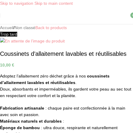
Skip to navigation
Skip to main content
Livraison OFFERTE, dès 30€ d'achat, en point relais ! *
i
Accueil
/
Non classé
Back to products
Trop tard
Coussinets d’allaitement lavables et réutilisables
10,00
€
Adoptez l’allaitement zéro déchet grâce à nos
coussinets
d’allaitement lavables et réutilisables
.
Doux, absorbants et imperméables, ils gardent votre peau au sec tout
en respectant votre confort et la planète.
Fabrication artisanale
: chaque paire est confectionnée à la main
avec soin et passion.
Matériaux naturels et durables
:
Éponge de bambou
: ultra douce, respirante et naturellement