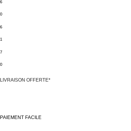
6
0
6
1
7
0
LIVRAISON OFFERTE*
*En France Métropolitaine,
dès 30€
d'achat
avec Mondial Relay
PAIEMENT FACILE
100% Sécurisé