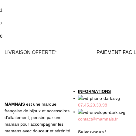
1
7
0
LIVRAISON OFFERTE*
PAIEMENT FACI
*En France Métropolitaine,
dès
100% Sécurisé
30€
d'achat
Carte bancaire et P
avec Mondial Relay
(4X sans frais possib
INFORMATIONS
MAMNAIS
est une marque
07.45.29.39.98
française de bijoux et accessoires
d’allaitement, pensée par une
contact@mamnais.fr
maman pour accompagner les
mamans avec douceur et sérénité
Suivez-nous !