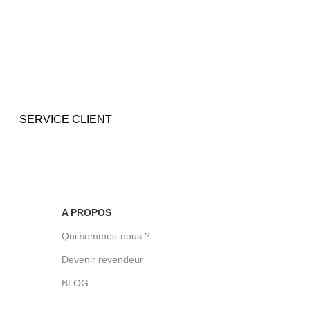
SERVICE CLIENT
Une question ? Contactez nous par tél,
ts
email, Messenger ou WhatsApp !
A PROPOS
Qui sommes-nous ?
Devenir revendeur
BLOG