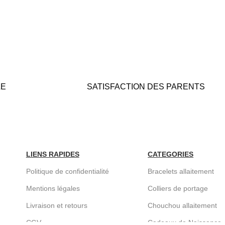
LE
SATISFACTION DES PARENTS
Nous prêtons une grande attention à
aypal
l'emballage pour des coffrets cadeaux "prê
le)
à offrir".
LIENS RAPIDES
CATEGORIES
Politique de confidentialité
Bracelets allaitement
Mentions légales
Colliers de portage
Livraison et retours
Chouchou allaitement
CGV
Cadeaux de Naissance