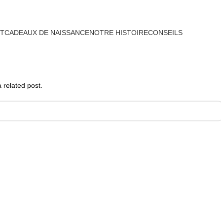
ivraison OFFERTE, dès 30€ d'achat, en point relais ! *
NT
CADEAUX DE NAISSANCE
NOTRE HISTOIRE
CONSEILS
 related post.