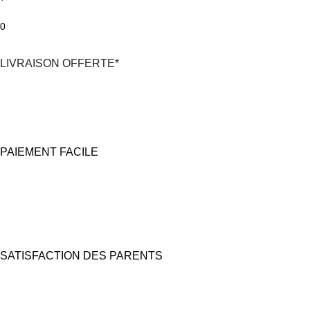
0
LIVRAISON OFFERTE*
*En France Métropolitaine,
dès 30€
d'achat
avec Mondial Relay
PAIEMENT FACILE
100% Sécurisé
Carte bancaire et Paypal
(4X sans frais possible)
SATISFACTION DES PARENTS
Nous prêtons une grande attention à l'emballage pour des coffrets
cadeaux "prêts à offrir".