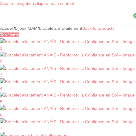
Skip to navigation
Skip to main content
Livraison OFFERTE, dès 30€ d'achat, en point relais ! *
i
Accueil
/
Bijoux MAM
/
Bracelets d'allaitement
Back to products
Top Vente