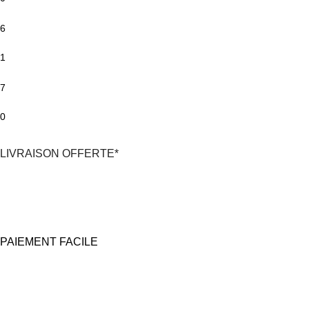
6
1
7
0
LIVRAISON OFFERTE*
*En France Métropolitaine,
dès 30€
d'achat
avec Mondial Relay
PAIEMENT FACILE
100% Sécurisé
Carte bancaire et Paypal
(4X sans frais possible)