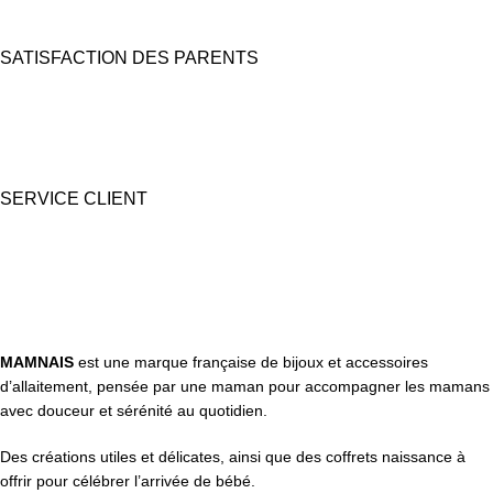
SATISFACTION DES PARENTS
Nous prêtons une grande attention à l'emballage pour des coffrets
cadeaux "prêts à offrir".
SERVICE CLIENT
Une question ? Contactez nous par tél, email, Messenger ou
WhatsApp !
MAMNAIS
est une marque française de bijoux et accessoires
d’allaitement, pensée par une maman pour accompagner les mamans
avec douceur et sérénité au quotidien.
Des créations utiles et délicates, ainsi que des coffrets naissance à
offrir pour célébrer l’arrivée de bébé.