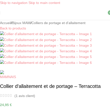
Skip to navigation
Skip to main content
Livraison OFFERTE, dès 30€ d'achat, en point relais ! *
i
Accueil
/
Bijoux MAM
/
Colliers de portage et d'allaitement
Back to products
Collier d’allaitement et de portage – Terracotta
(
1
avis client)
24,95
€