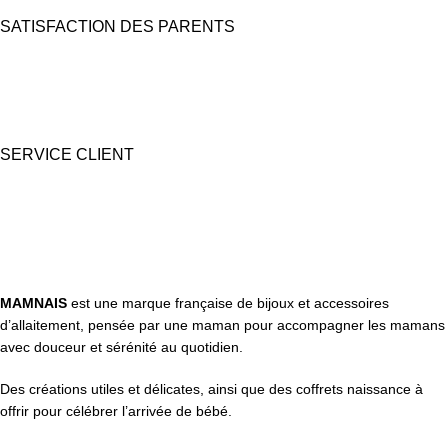
SATISFACTION DES PARENTS
Nous prêtons une grande attention à l'emballage pour des coffrets
cadeaux "prêts à offrir".
SERVICE CLIENT
Une question ? Contactez nous par tél, email, Messenger ou
WhatsApp !
MAMNAIS
est une marque française de bijoux et accessoires
d’allaitement, pensée par une maman pour accompagner les mamans
avec douceur et sérénité au quotidien.
Des créations utiles et délicates, ainsi que des coffrets naissance à
offrir pour célébrer l’arrivée de bébé.