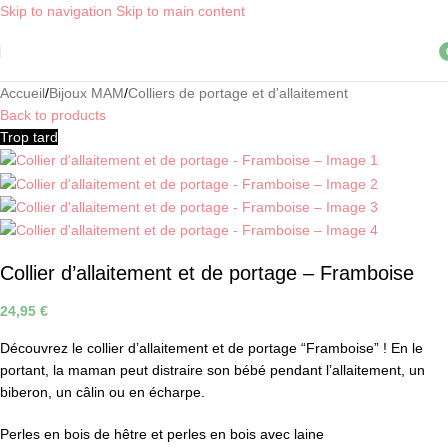
Skip to navigation
Skip to main content
Livraison OFFERTE, dès 30€ d'achat, en point relais ! *
i
Accueil
/
Bijoux MAM
/
Colliers de portage et d'allaitement
Back to products
Trop tard
Collier d’allaitement et de portage – Framboise
24,95
€
Découvrez le collier d’allaitement et de portage “Framboise” ! En le
portant, la maman peut distraire son bébé pendant l’allaitement, un
biberon, un câlin ou en écharpe.
Perles en bois de hêtre et perles en bois avec laine