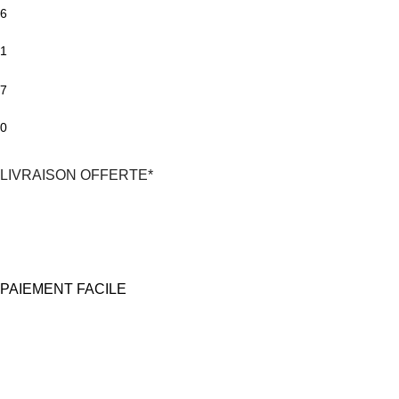
6
1
7
0
LIVRAISON OFFERTE*
*En France Métropolitaine,
dès 30€
d'achat
avec Mondial Relay
PAIEMENT FACILE
100% Sécurisé
Carte bancaire et Paypal
(4X sans frais possible)