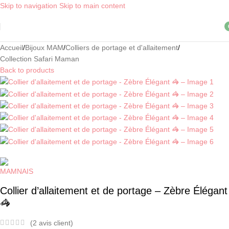
Skip to navigation
Skip to main content
Livraison OFFERTE, dès 30€ d'achat, en point relais ! *
i
Accueil
/
Bijoux MAM
/
Colliers de portage et d'allaitement
/
Collection Safari Maman
Back to products
Collier d’allaitement et de portage – Zèbre Élégant
🦓
(
2
avis client)