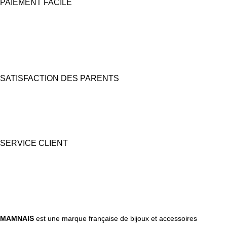
PAIEMENT FACILE
100% Sécurisé
Carte bancaire et Paypal
(4X sans frais possible)
SATISFACTION DES PARENTS
Nous prêtons une grande attention à l'emballage pour des coffrets
cadeaux "prêts à offrir".
SERVICE CLIENT
Une question ? Contactez nous par tél, email, Messenger ou
WhatsApp !
MAMNAIS
est une marque française de bijoux et accessoires