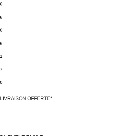
0
6
0
6
1
7
0
LIVRAISON OFFERTE*
*En France Métropolitaine,
dès 30€
d'achat
avec Mondial Relay